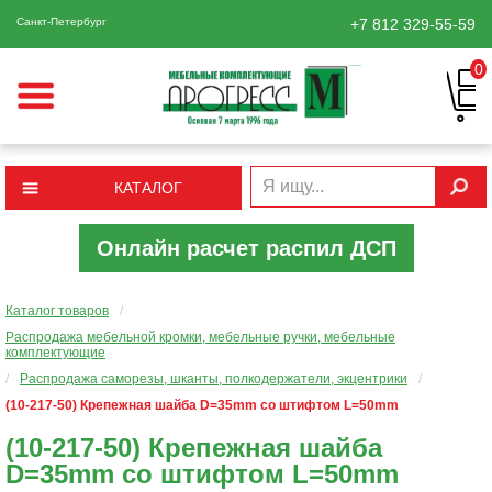
Санкт-Петербург
+7 812
329-55-59
0
КАТАЛОГ
Онлайн расчет распил ДСП
Каталог товаров
/
Распродажа мебельной кромки, мебельные ручки, мебельные
комплектующие
/
Распродажа саморезы, шканты, полкодержатели, экцентрики
/
(10-217-50) Крепежная шайба D=35mm со штифтом L=50mm
(10-217-50) Крепежная шайба
D=35mm со штифтом L=50mm