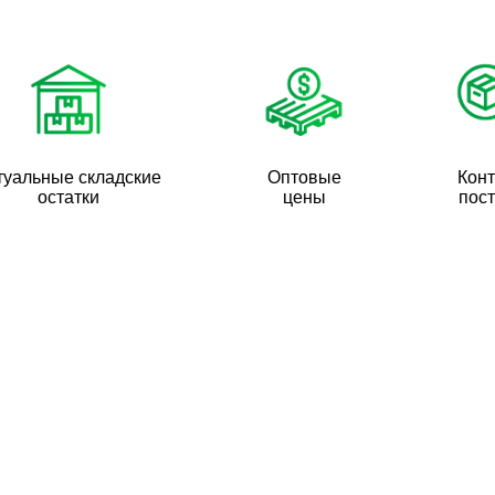
туальные складские
Оптовые
Кон
остатки
цены
пос