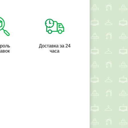
троль
Доставка за 24
тавок
часа