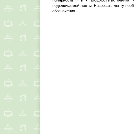
полярность "+" и "-". Мощность источника
подключаемой ленты. Разрезать ленту необ
обозначения.