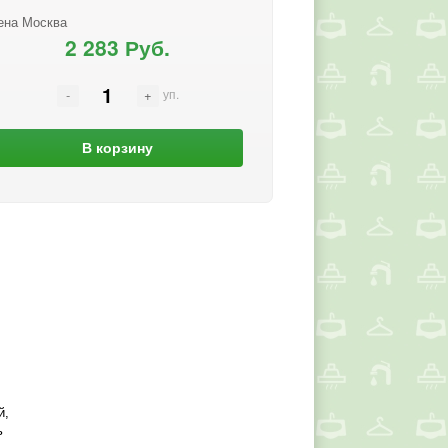
ена Москва
2 283 Руб.
уп.
В корзину
й,
ь