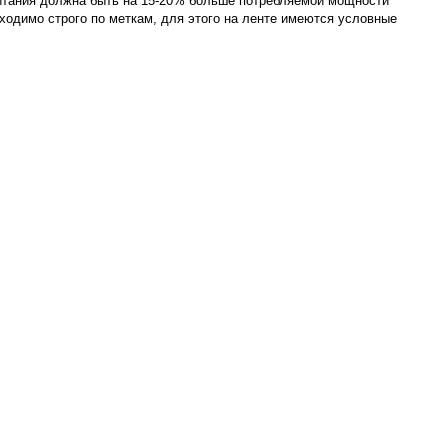
 питания должна быть на 15-20% больше потребляемой мощности
ходимо строго по меткам, для этого на ленте имеются условные