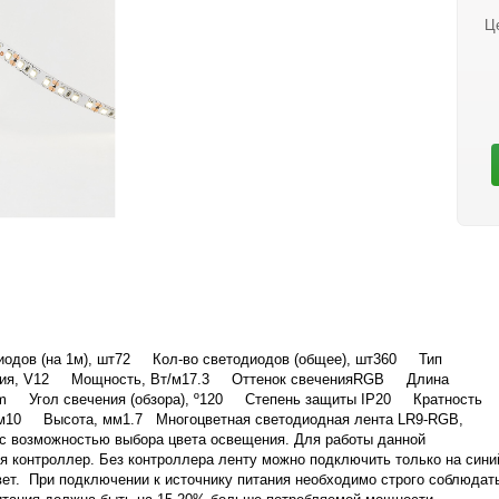
Ц
иодов (на 1м), шт72 Кол-во светодиодов (общее), шт360 Тип
ания, V12 Мощность, Вт/м17.3 Оттенок свеченияRGB Длина
5nm Угол свечения (обзора), º120 Степень защиты IP20 Кратность
10 Высота, мм1.7 Многоцветная светодиодная лента LR9-RGB,
 с возможностью выбора цвета освещения. Для работы данной
я контроллер. Без контроллера ленту можно подключить только на сини
вет. При подключении к источнику питания необходимо строго соблюдат