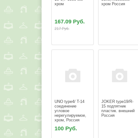
хром
хром Россия
167.09 Руб.
217 Руб.
UNO type4/ T-14 
JOKER type19/R-
соединение 
15 подпятник 
угловое 
пластик. внешний 
нерегулируемое, 
Россия
хром, Россия
100 Руб.