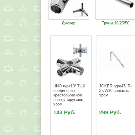
Джокер
Трубы 16/25/50
UNO type10/ Т-16 
JOKER type47/ R-
соединение 
37/W10 вешалка, 
крестообразное 
хром
нерегулируемое, 
хром
143 Руб.
299 Руб.