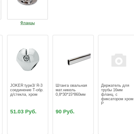
Фланцы
JOKER type3/ R-3 
Штанга овальная 
Держатель для 
соединение Т-обр. 
мат.никель 
трубы 16мм 
д/стекла, хром
0,8*30*15*860мм
фланц. с 
фиксатором хром
Р
51.03 Руб.
90 Руб.