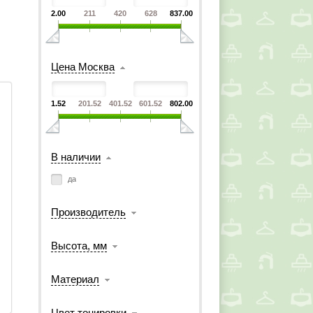
2.00
211
420
628
837.00
Цена Москва
1.52
201.52
401.52
601.52
802.00
В наличии
да
Производитель
 
Высота, мм
Материал
Цвет тонировки