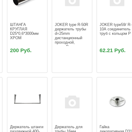
ШТАНГA 
JOKER type R-50R 
JOKER type59/ R-
КРУГЛАЯ 
держатель трубы 
10А соединитель 
D25*0,6*3000мм 
d=25mm 
труб с кольцом Р
ХРОМ
дистанционный 
проходной, 
регул.Р
200 Руб.
62.21 Руб.
Держатель штанги 
Держатель для 
Гайка 
раздвижной 400-
трубы 16мм 
декоративная D3