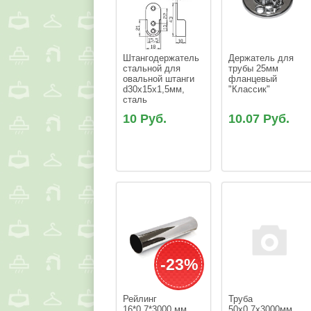
Штангодержатель 
Держатель для 
стальной для 
трубы 25мм 
овальной штанги 
фланцевый 
d30х15х1,5мм, 
"Классик"
сталь
10 Руб.
10.07 Руб.
-23%
Рейлинг 
Труба 
16*0,7*3000 мм 
50х0,7x3000мм 