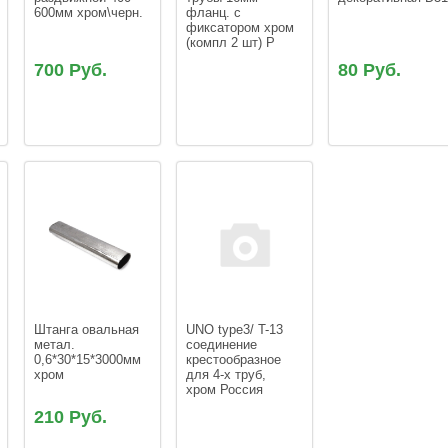
600мм хром\черн.
фланц. с 
фиксатором хром 
(компл 2 шт) Р
700 Руб.
80 Руб.
Штанга овальная 
UNO type3/ T-13 
метал. 
соединение 
0,6*30*15*3000мм 
крестообразное 
хром
для 4-х труб, 
хром Россия
210 Руб.