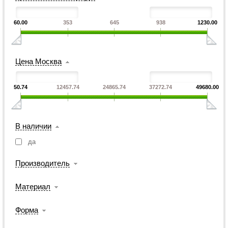
60.00
353
645
938
1230.00
Цена Москва
50.74
12457.74
24865.74
37272.74
49680.00
В наличии
да
Производитель
Материал
Форма