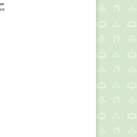
ше
тся