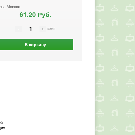
ена Москва
61.20 Руб.
комп
В корзину
ой
щих