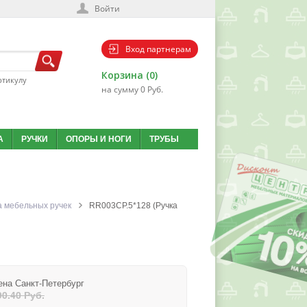
Войти
Вход партнерам
Корзина (0)
ртикулу
на сумму 0 Руб.
А
РУЧКИ
ОПОРЫ И НОГИ
ТРУБЫ
 мебельных ручек
RR003CP.5*128 (Ручка
ена Санкт-Петербург
90.40 Руб.