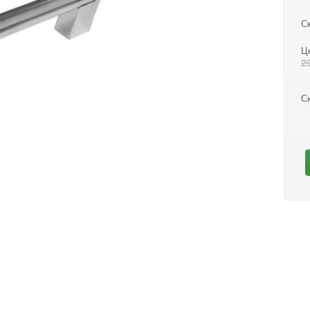
Ск
Ц
2
С