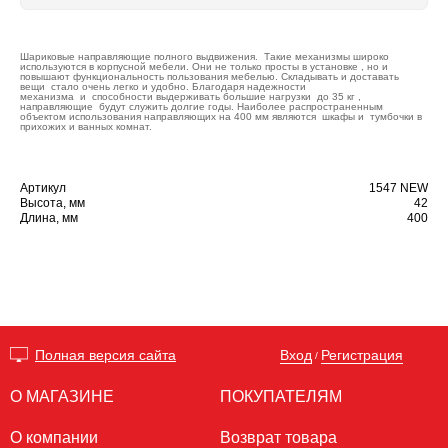
Шариковые направляющие полного выдвижения. Такие механизмы широко
используются в корпусной мебели. Они не только просты в установке , но и
повышают функциональность пользования мебелью. Складывать и доставать
вещи стало очень легко и удобно. Благодаря надежности
механизма и способности выдерживать большие нагрузки до 35 кг ,
направляющие будут служить долгие годы. Наиболее распространенным
объектом использования направляющих на 400 мм являются шкафы и тумбочки в
прихожих и ванных комнат.
Артикул
1547 NEW
Высота, мм
42
Длина, мм
400
Вход
Регистрация
Полная версия сайта
/
О МАГАЗИНЕ
ПОКУПАТЕЛЯМ
О компании
Возврат товара