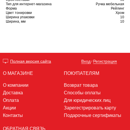
Тип для интернет-магазина
Ручка мебельная
Форма
Рейлинг
Цвет тонировки
Хром
Ширина упаковки
10
Ширина, мм
10
Вход
Регистрация
Полная версия сайта
/
О МАГАЗИНЕ
ПОКУПАТЕЛЯМ
О компании
Возврат товара
Доставка
Способы оплаты
Оплата
Для юридических лиц
Акции
Зарегестрировать карту
Контакты
Подарочные сертификаты
ОБРАТНАЯ СВЯЗЬ