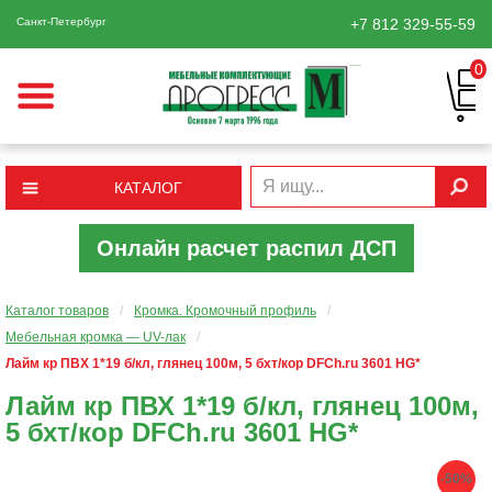
Санкт-Петербург
+7 812
329-55-59
0
КАТАЛОГ
Онлайн расчет распил ДСП
Каталог товаров
/
Кромка. Кромочный профиль
/
Мебельная кромка — UV-лак
/
Лайм кр ПВХ 1*19 б/кл, глянец 100м, 5 бхт/кор DFCh.ru 3601 HG*
Лайм кр ПВХ 1*19 б/кл, глянец 100м,
5 бхт/кор DFCh.ru 3601 HG*
-50%