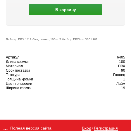
В корзину
Лайм кр ПВХ 1*19 б/кл, глянец 100м, 5 бхт/кор DFCh.ru 3601 HG
Артикул
6405
Длина кромки
100
Материал
ПВХ
Срок поставки
90
Текстура
Глянец
Толщина кромки
1
Цвет тонировки
Лайм
Ширина кромки
19
Вход
Регистрация
Полная версия сайта
/