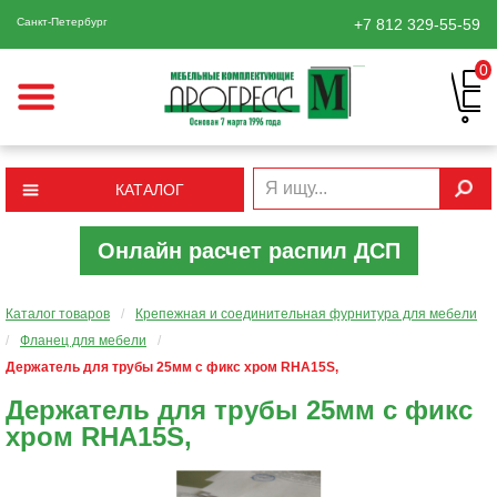
Санкт-Петербург
+7 812
329-55-59
0
КАТАЛОГ
Онлайн расчет распил ДСП
Каталог товаров
/
Крепежная и соединительная фурнитура для мебели
/
Фланец для мебели
/
Держатель для трубы 25мм с фикс хром RHA15S,
Держатель для трубы 25мм с фикс
хром RHA15S,