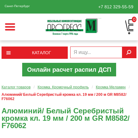
Санкт-Петербург
+7 812
329-55-59
0
КАТАЛОГ
Онлайн расчет распил ДСП
Каталог товаров
/
Кромка. Кромочный профиль
/
Кромка Меламин
/
Алюминий/ Белый Серебристый кромка кл. 19 мм / 200 м GR М8582/
F76062
Алюминий/ Белый Серебристый
кромка кл. 19 мм / 200 м GR М8582/
F76062