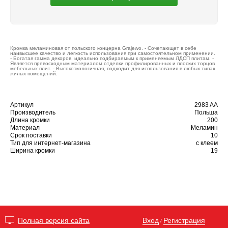
Кромка меламиновая от польского концерна Grajewo. - Сочетающет в себе
наивысшее качество и легкость использования при самостоятельном применении.
- Богатая гамма декоров, идеально подбираемым к применяемым ЛДСП плитам. -
Является превосходным материалом отделки профилированных и плоских торцов
мебельных плит. - Высокоэкологичная, подходит для использования в любых типах
жилых помещений.
Артикул
2983 AA
Производитель
Польша
Длина кромки
200
Материал
Меламин
Срок поставки
10
Тип для интернет-магазина
с клеем
Ширина кромки
19
Вход
Регистрация
Полная версия сайта
/