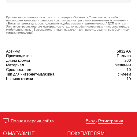
Кромка меламиновая от польского концерна Grajewo. - Сочетающет в себе
наивысшее качество и легкость использования при самостоятельном применении.
- Богатая гамма декоров, идеально подбираемым к применяемым ЛДСП плитам. -
Является превосходным материалом отделки профилированных и плоских торцов
мебельных плит. - Высокоэкологичная, подходит для использования в любых типах
жилых помещений.
Артикул
5832 AA
Производитель
Польша
Длина кромки
200
Материал
Меламин
Срок поставки
10
Тип для интернет-магазина
с клеем
Ширина кромки
19
Вход
Регистрация
Полная версия сайта
/
О МАГАЗИНЕ
ПОКУПАТЕЛЯМ