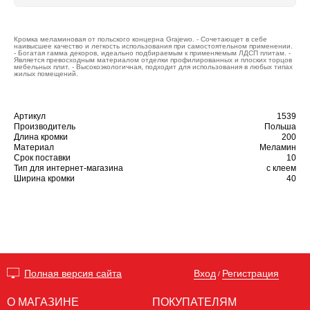
Кромка меламиновая от польского концерна Grajewo. - Сочетающет в себе
наивысшее качество и легкость использования при самостоятельном применении.
- Богатая гамма декоров, идеально подбираемым к применяемым ЛДСП плитам. -
Является превосходным материалом отделки профилированных и плоских торцов
мебельных плит. - Высокоэкологичная, подходит для использования в любых типах
жилых помещений.
Артикул
1539
Производитель
Польша
Длина кромки
200
Материал
Меламин
Срок поставки
10
Тип для интернет-магазина
с клеем
Ширина кромки
40
Вход
Регистрация
Полная версия сайта
/
О МАГАЗИНЕ
ПОКУПАТЕЛЯМ