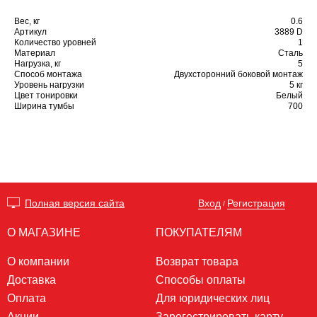
Вес, кг
0.6
Артикул
3889 D
Количество уровней
1
Материал
Сталь
Нагрузка, кг
5
Способ монтажа
Двухсторонний боковой монтаж
Уровень нагрузки
5 кг
Цвет тонировки
Белый
Ширина тумбы
700
Вход
Регистрация
Полная версия сайта
/
О МАГАЗИНЕ
ПОКУПАТЕЛЯМ
О компании
Возврат товара
Доставка
Способы оплаты
Оплата
Для юридических лиц
Акции
Зарегестрировать карту