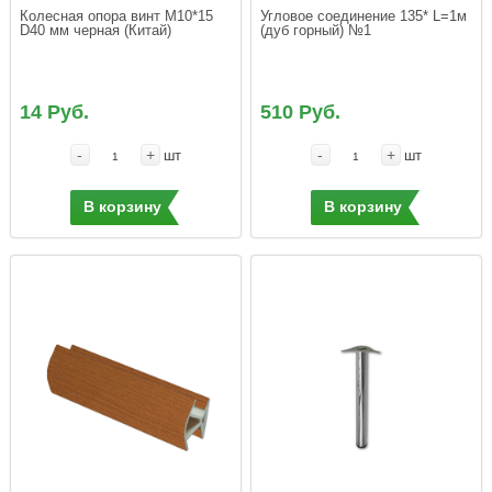
Колесная опора винт М10*15  
Угловое соединение 135* L=1м 
(дуб горный) №1
14 Руб.
510 Руб.
-
+
-
+
шт
шт
В корзину
В корзину