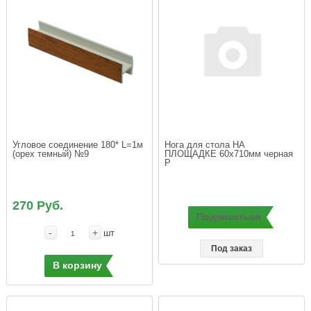
Угловое соединение 180* L=1м 
Нога для стола НА 
(орех темный) №9
ПЛОЩАДКЕ 60x710мм черная 
270 Руб.
Подписаться
-
+
шт
Под заказ
В корзину