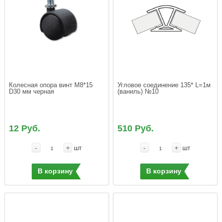
Колесная опора винт М8*15  
Угловое соединение 135* L=1м 
(ваниль) №10
12 Руб.
510 Руб.
-
+
-
+
шт
шт
В корзину
В корзину