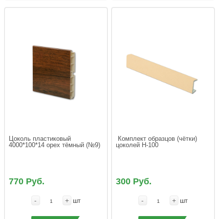
Цоколь пластиковый 
 Комплект образцов (чётки) 
4000*100*14 орех тёмный (№9)
цоколей Н-100
770 Руб.
300 Руб.
-
+
-
+
шт
шт