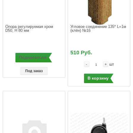
Опора регулируемая хром 
Угловое соединение 135* L=1м 
D50, H 80 мм
(клён) №16
510 Руб.
Подписаться
-
+
шт
Под заказ
В корзину