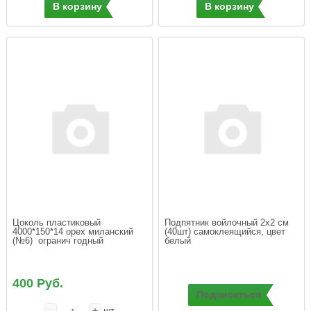
В корзину
В корзину
Цоколь пластиковый 
Подпятник войлочный 2х2 cм 
4000*150*14 орех миланский 
(40шт) самоклеящийся, цвет 
(№6)  огранич годный
белый
400 Руб.
Подписаться
-
+
шт